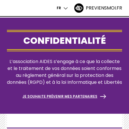
PREVIENSMOI.FR
ACCESSIBILITÉ
FR
NAVIGATIO
Aller
PRINCIPALE
au
contenu
CONFIDENTIALITÉ
principal
L’association AIDES s’engage à ce que la collecte
et le traitement de vos données soient conformes
au règlement général sur la protection des
données (
RGPD
) et à la
loi Informatique et Libertés
JE SOUHAITE PRÉVENIR MES PARTENAIRES